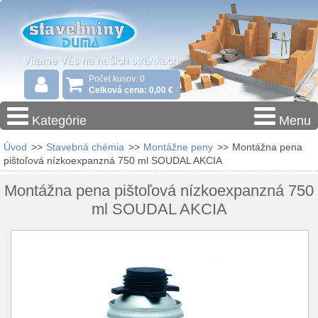
Počet kusov: 0
Celková cena: 0,00 €
Kategórie
Menu
Úvod
>>
Stavebná chémia
>>
Montážne peny
>>
Montážna pena
pištoľová nízkoexpanzná 750 ml SOUDAL AKCIA
Montážna pena pištoľová nízkoexpanzná 750
ml SOUDAL AKCIA