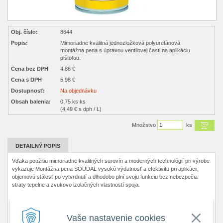
Obj. číslo:
8644
Popis:
Mimoriadne kvalitná jednozložková polyuretánová
montážna pena s úpravou ventilovej časti na aplikáciu
pištoľou.
Cena bez DPH
4,86 €
Cena s DPH
5,98 €
Dostupnosť:
Na objednávku
Obsah balenia:
0,75 ks ks
(4,49 € s dph / L)
Množstvo
ks
DETAILNÝ POPIS
Vďaka použitiu mimoriadne kvalitných surovín a moderných technológií pri výrobe
vykazuje Montážna pena SOUDAL vysokú výdatnosť a efektivitu pri aplikácii,
objemovú stálosť po vytvrdnutí a dlhodobo plní svoju funkciu bez nebezpečia
straty tepelne a zvukovo izolačných vlastností spoja.
CHARAKTERISTIKA PRODUKTU
Vaše nastavenie cookies
vynikajúca priľnavosť na väčšinu materiálov