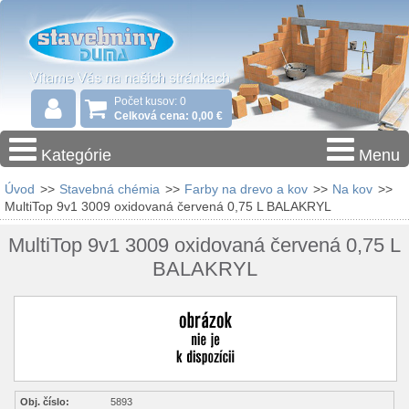
Počet kusov: 0
Celková cena: 0,00 €
Kategórie
Menu
Úvod
>>
Stavebná chémia
>>
Farby na drevo a kov
>>
Na kov
>>
MultiTop 9v1 3009 oxidovaná červená 0,75 L BALAKRYL
MultiTop 9v1 3009 oxidovaná červená 0,75 L
BALAKRYL
Obj. číslo:
5893