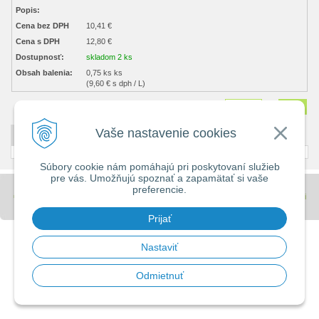
Popis:
Cena bez DPH
10,41 €
Cena s DPH
12,80 €
Dostupnosť:
skladom 2 ks
Obsah balenia:
0,75 ks ks
(9,60 € s dph / L)
Množstvo
ks
Vaše nastavenie cookies
DETAILNÝ POPIS
Súbory cookie nám pomáhajú pri poskytovaní služieb
pre vás. Umožňujú spoznať a zapamätať si vaše
preferencie.
© 2026 Stavebniny - DUMA •
tvorba eshopu cez UNIobchod
,
webhosting
spoločnosti
WEBYGROUP
Prijať
Nastaviť
Odmietnuť