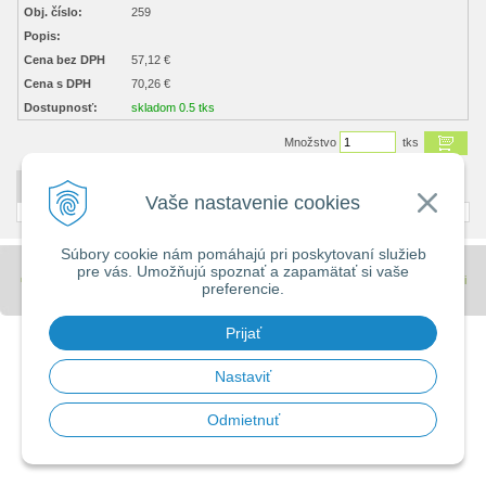
Obj. číslo:
259
Popis:
Cena bez DPH
57,12 €
Cena s DPH
70,26 €
Dostupnosť:
skladom 0.5 tks
Množstvo
tks
DETAILNÝ POPIS
Vaše nastavenie cookies
Súbory cookie nám pomáhajú pri poskytovaní služieb
pre vás. Umožňujú spoznať a zapamätať si vaše
© 2026 Stavebniny - DUMA •
tvorba eshopu cez UNIobchod
,
webhosting
spoločnosti
preferencie.
WEBYGROUP
Prijať
Nastaviť
Odmietnuť