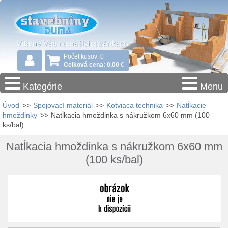
Počet kusov: 0
Celková cena: 0,00 €
Kategórie
Menu
Úvod
>>
Spojovací materiál
>>
Kotviaca technika
>>
Natĺkacie
hmoždinky
>>
Natĺkacia hmoždinka s nákružkom 6x60 mm (100
ks/bal)
Natĺkacia hmoždinka s nákružkom 6x60 mm
(100 ks/bal)