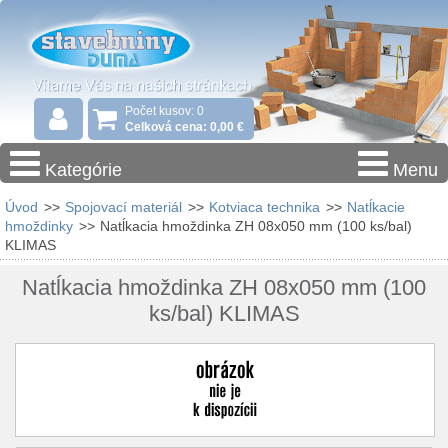
Počet kusov: 0
Celková cena: 0,00 €
Kategórie
Menu
Úvod
>>
Spojovací materiál
>>
Kotviaca technika
>>
Natĺkacie
hmoždinky
>>
Natĺkacia hmoždinka ZH 08x050 mm (100 ks/bal)
KLIMAS
Natĺkacia hmoždinka ZH 08x050 mm (100
ks/bal) KLIMAS