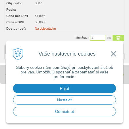
Obj. číslo:
3507
Popis:
Cena bez DPH
47,80 €
Cena s DPH
58,80 €
Dostupnosť:
Na objednávku
Množstvo
tks
DETAILNÝ POPIS
Vaše nastavenie cookies
Súbory cookie nám pomáhajú pri poskytovaní služieb
pre vás. Umožňujú spoznať a zapamätať si vaše
© 2026 Stavebniny - DUMA •
tvorba eshopu cez UNIobchod
,
webhosting
spoločnosti
preferencie.
WEBYGROUP
Prijať
Nastaviť
Odmietnuť