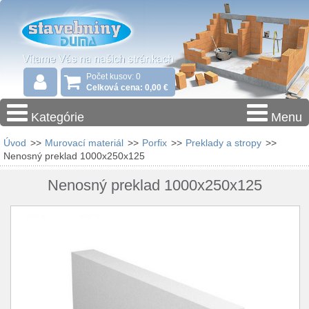
Počet kusov: 0
Celková cena: 0,00 €
Kategórie
Menu
Úvod
>>
Murovací materiál
>>
Porfix
>>
Preklady a stropy
>>
Nenosný preklad 1000x250x125
Nenosný preklad 1000x250x125