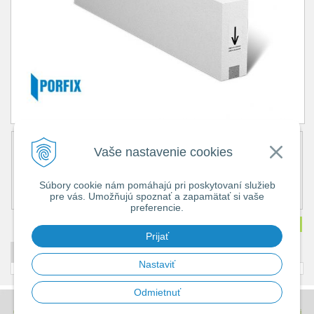
Obj. číslo:
1915
Vaše nastavenie cookies
Popis:
Cena bez DPH
17,70 €
Súbory cookie nám pomáhajú pri poskytovaní služieb
Cena s DPH
21,77 €
pre vás. Umožňujú spoznať a zapamätať si vaše
Dostupnosť:
Na objednávku
preferencie.
Množstvo
ks
Prijať
DETAILNÝ POPIS
Nastaviť
Odmietnuť
© 2026 Stavebniny - DUMA •
tvorba eshopu cez UNIobchod
,
webhosting
spoločnosti