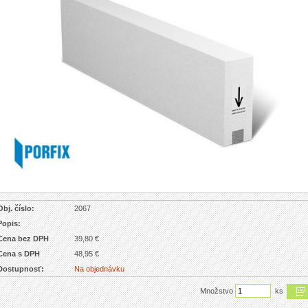
Obj. číslo:
2067
Popis:
Cena bez DPH
39,80 €
Cena s DPH
48,95 €
Dostupnosť:
Na objednávku
Množstvo
ks