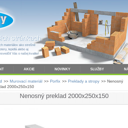
h materiálov ako strešné
tery, lepidlá alebo aj
vedčiť Vás o našej kvalite!
NT
AKCIE
NOVINKY
SLUŽBY
N
d
>>
Murovací materiál
>>
Porfix
>>
Preklady a stropy
>>
Nenosný
klad 2000x250x150
Nenosný preklad 2000x250x150