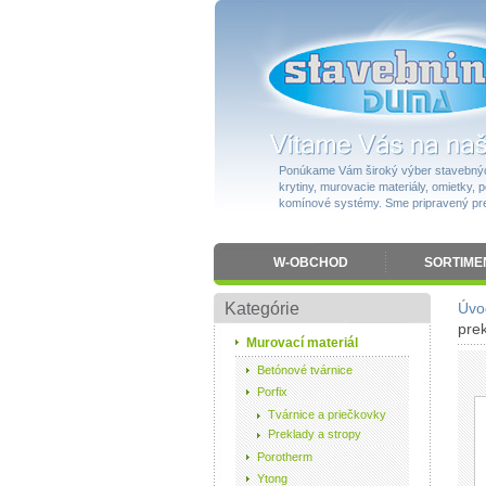
Ponúkame Vám široký výber stavebnýc
krytiny, murovacie materiály, omietky, po
komínové systémy. Sme pripravený pres
W-OBCHOD
SORTIME
Kategórie
Úvo
pre
Murovací materiál
Betónové tvárnice
Porfix
Tvárnice a priečkovky
Preklady a stropy
Porotherm
Ytong