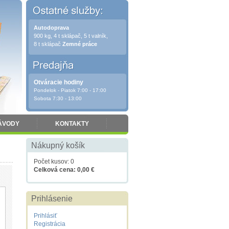
Autodoprava
900 kg, 4 t sklápač, 5 t valník,
8 t sklápač
Zemné práce
Otváracie hodiny
Pondelok - Piatok 7:00 - 17:00
Sobota 7:30 - 13:00
ÁVODY
KONTAKTY
Nákupný košík
Počet kusov: 0
Celková cena: 0,00 €
Prihlásenie
Prihlásiť
Registrácia