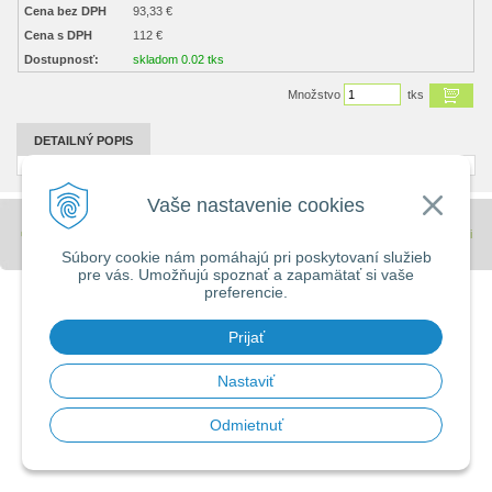
Cena bez DPH
93,33 €
Cena s DPH
112 €
Dostupnosť:
skladom 0.02 tks
Množstvo
tks
DETAILNÝ POPIS
Vaše nastavenie cookies
© 2026 Stavebniny - DUMA •
tvorba eshopu cez UNIobchod
,
webhosting
spoločnosti
WEBYGROUP
Súbory cookie nám pomáhajú pri poskytovaní služieb
pre vás. Umožňujú spoznať a zapamätať si vaše
preferencie.
Prijať
Nastaviť
Odmietnuť