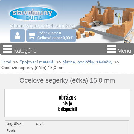
Počet kusov: 0
Celková cena: 0,00 €
Kategórie
Menu
Úvod
>>
Spojovací materiál
>>
Matice, podložky, závlačky
>>
Oceľové segerky (éčka) 15,0 mm
Oceľové segerky (éčka) 15,0 mm
Obj. číslo:
6778
Popis: