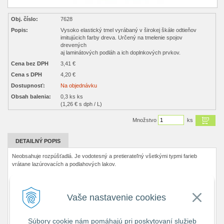
Obj. číslo:
7628
Popis:
Vysoko elastický tmel vyrábaný v širokej škále odtieňov
imitujúcich farby dreva. Určený na tmelenie spojov
drevených
aj laminátových podláh a ich doplnkových prvkov.
Cena bez DPH
3,41 €
Cena s DPH
4,20 €
Dostupnosť:
Na objednávku
Obsah balenia:
0,3 ks ks
(1,26 € s dph / L)
Množstvo
ks
DETAILNÝ POPIS
Neobsahuje rozpúšťadlá. Je vodotesný a pretierateľný všetkými typmi farieb
vrátane lazúrovacích a podlahových lakov.
CHARAKTERISTIKA PRODUKTU
Vaše nastavenie cookies
jednoduchá aplikácia
farebne stály, vode odolný po vytvrdnutí
veľmi dobrá priľnavosť na porézne materiály
Súbory cookie nám pomáhajú pri poskytovaní služieb
pretierateľný podlahovými lakmi