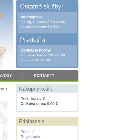
Autodoprava
900 kg, 4 t sklápač, 5 t valník,
8 t sklápač
Zemné práce
Otváracie hodiny
Pondelok - Piatok 7:00 - 17:00
Sobota 7:30 - 13:00
ÁVODY
KONTAKTY
vnou
Nákupný košík
Počet kusov: 0
Celková cena: 0,00 €
Prihlásenie
Prihlásiť
Registrácia