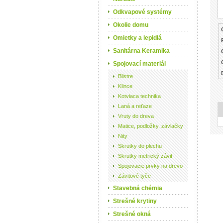
Odkvapové systémy
Okolie domu
Omietky a lepidlá
Sanitárna Keramika
Spojovací materiál
Blistre
Klince
Kotviaca technika
Laná a reťaze
Vruty do dreva
Matice, podložky, závlačky
Nity
Skrutky do plechu
Skrutky metrický závit
Spojovacie prvky na drevo
Závitové tyče
Stavebná chémia
Strešné krytiny
Strešné okná