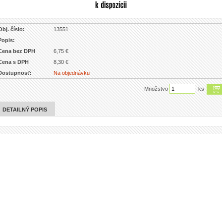
Obj. číslo:
13551
Popis:
Cena bez DPH
6,75 €
Cena s DPH
8,30 €
Dostupnosť:
Na objednávku
Množstvo
ks
DETAILNÝ POPIS