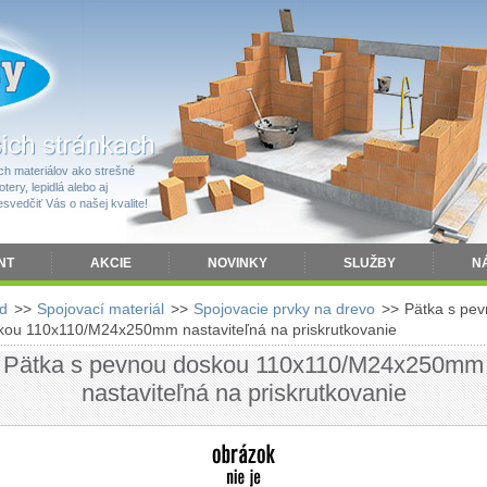
h materiálov ako strešné
tery, lepidlá alebo aj
vedčiť Vás o našej kvalite!
NT
AKCIE
NOVINKY
SLUŽBY
N
d
>>
Spojovací materiál
>>
Spojovacie prvky na drevo
>>
Pätka s pe
kou 110x110/M24x250mm nastaviteľná na priskrutkovanie
Pätka s pevnou doskou 110x110/M24x250mm
nastaviteľná na priskrutkovanie