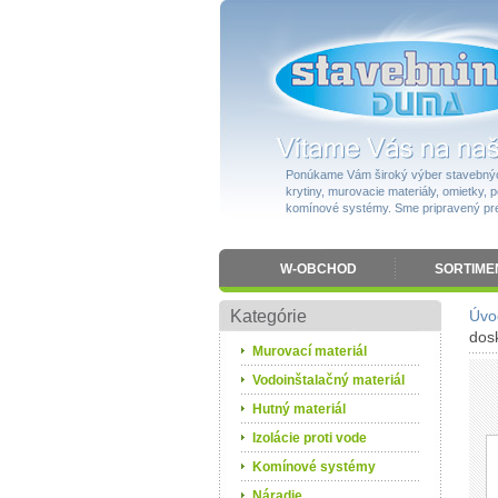
Ponúkame Vám široký výber stavebnýc
krytiny, murovacie materiály, omietky, po
komínové systémy. Sme pripravený pres
W-OBCHOD
SORTIME
Kategórie
Úvo
dos
Murovací materiál
Vodoinštalačný materiál
Hutný materiál
Izolácie proti vode
Komínové systémy
Náradie