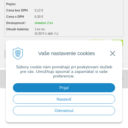
Popis:
Cena bez DPH
5,12 €
Cena s DPH
6,30 €
Dostupnosť:
skladom 2 ks
Obsah balenia:
1 ks ks
(6,30 € s dph / L)
Množstvo
ks
Vaše nastavenie cookies
DETAILNÝ POPIS
Súbory cookie nám pomáhajú pri poskytovaní služieb
pre vás. Umožňujú spoznať a zapamätať si vaše
preferencie.
© 2026 Stavebniny - DUMA •
tvorba eshopu cez UNIobchod
,
webhosting
spoločnosti
WEBYGROUP
Prijať
Nastaviť
Odmietnuť