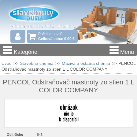
Počet kusov: 0
Celková cena: 0,00 €
Kategórie
Menu
Úvod
>>
Stavebná chémia
>>
Mazivá a ostatná chémia
>>
PENCOL
Odstraňovač mastnoty zo stien 1 L COLOR COMPANY
PENCOL Odstraňovač mastnoty zo stien 1 L
COLOR COMPANY
Obj. číslo:
843