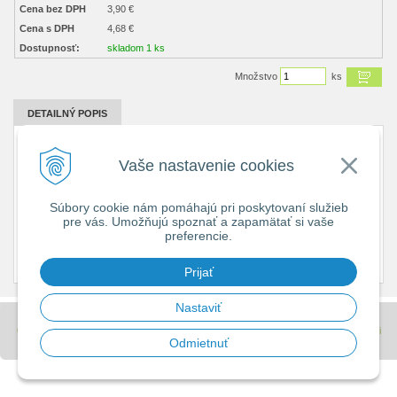
Cena bez DPH
3,90 €
Cena s DPH
4,68 €
Dostupnosť:
skladom 1 ks
Množstvo
ks
DETAILNÝ POPIS
Vonkajšie použitie: áno
Napätie/prúd: 230 V~/16 A max.
Vaše nastavenie cookies
Max. záťaž: 3 680 W
Minimálna doba zopnutia: 15 minút
Možnosť ručného zapnutia: áno
Súbory cookie nám pomáhajú pri poskytovaní služieb
Spína: fázový vodi
pre vás. Umožňujú spoznať a zapamätať si vaše
Počet spínaní za deň: 96
preferencie.
Detské clonky: áno
Funkcia odpočítavania countdown: nie
Krytie: IP44
Prijať
Nastaviť
© 2026 Stavebniny - DUMA •
tvorba eshopu cez UNIobchod
,
webhosting
spoločnosti
Odmietnuť
WEBYGROUP