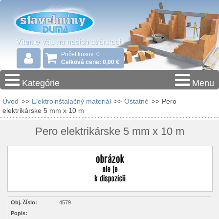
Počet kusov: 0
Celková cena: 0,00 €
Kategórie
Menu
Úvod
>>
Elektroinštalačný materiál
>>
Ostatné
>>
Pero
elektrikárske 5 mm x 10 m
Pero elektrikárske 5 mm x 10 m
Obj. číslo:
4579
Popis: