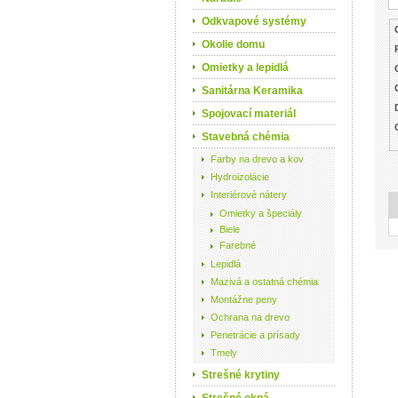
Odkvapové systémy
Okolie domu
Omietky a lepidlá
Sanitárna Keramika
Spojovací materiál
Stavebná chémia
Farby na drevo a kov
Hydroizolácie
Interiérové nátery
Omietky a špeciály
Biele
Farebné
Lepidlá
Mazivá a ostatná chémia
Montážne peny
Ochrana na drevo
Penetrácie a prísady
Tmely
Strešné krytiny