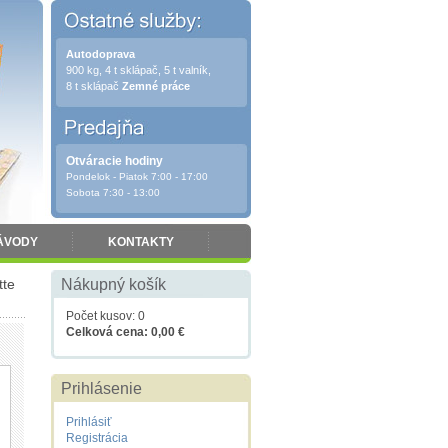
Autodoprava
900 kg, 4 t sklápač, 5 t valník,
8 t sklápač
Zemné práce
Otváracie hodiny
Pondelok - Piatok 7:00 - 17:00
Sobota 7:30 - 13:00
ÁVODY
KONTAKTY
tte
Nákupný košík
Počet kusov: 0
Celková cena: 0,00 €
Prihlásenie
Prihlásiť
Registrácia