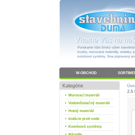
Ponúkame Vám široký výber stavebnýc
krytiny, murovacie materiály, omietky, po
komínové systémy. Sme pripravený pres
W-OBCHOD
SORTIME
Kategórie
Úvo
2,5
Murovací materiál
Vodoinštalačný materiál
Hutný materiál
Izolácie proti vode
Komínové systémy
Náradie