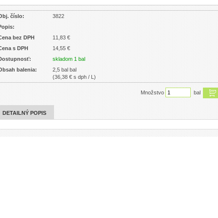
Obj. číslo:
3822
Popis:
Cena bez DPH
11,83 €
Cena s DPH
14,55 €
Dostupnosť:
skladom 1 bal
Obsah balenia:
2,5 bal bal
(36,38 € s dph / L)
Množstvo
bal
DETAILNÝ POPIS