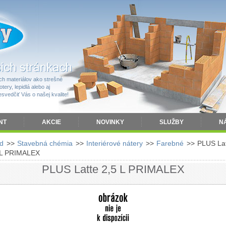
h materiálov ako strešné
tery, lepidlá alebo aj
vedčiť Vás o našej kvalite!
NT
AKCIE
NOVINKY
SLUŽBY
N
d
>>
Stavebná chémia
>>
Interiérové nátery
>>
Farebné
>>
PLUS La
 L PRIMALEX
PLUS Latte 2,5 L PRIMALEX