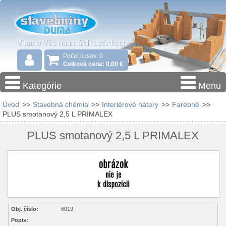
Počet kusov: 0
Celková cena: 0,00 €
Kategórie
Menu
Úvod
>>
Stavebná chémia
>>
Interiérové nátery
>>
Farebné
>>
PLUS smotanový 2,5 L PRIMALEX
PLUS smotanový 2,5 L PRIMALEX
Obj. číslo:
6019
Popis: