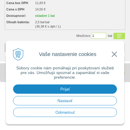
Cena bez DPH
11,83 €
Cena s DPH
14,55 €
Dostupnosť:
skladom 1 bal
Obsah balenia:
2,5 bal bal
(36,38 € s dph / L)
Množstvo
bal
DETAILNÝ POPIS
Vaše nastavenie cookies
Súbory cookie nám pomáhajú pri poskytovaní služieb
pre vás. Umožňujú spoznať a zapamätať si vaše
© 2026 Stavebniny - DUMA •
tvorba eshopu cez UNIobchod
,
webhosting
spoločnosti
preferencie.
WEBYGROUP
Prijať
Nastaviť
Odmietnuť