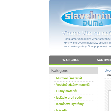
Ponúkame Vám široký výber stavebnýc
krytiny, murovacie materiály, omietky, po
komínové systémy. Sme pripravený pres
W-OBCHOD
SORTIME
Kategórie
Úvo
EVA
Murovací materiál
Vodoinštalačný materiál
Hutný materiál
Izolácie proti vode
Komínové systémy
Náradie