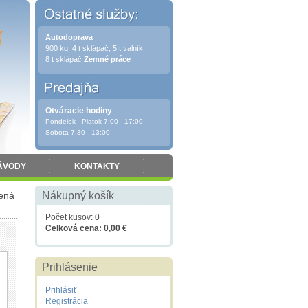
Autodoprava
900 kg, 4 t sklápač, 5 t valník,
8 t sklápač
Zemné práce
Otváracie hodiny
Pondelok - Piatok 7:00 - 17:00
Sobota 7:30 - 13:00
ÁVODY
KONTAKTY
lená
Nákupný košík
Počet kusov: 0
Celková cena: 0,00 €
Prihlásenie
Prihlásiť
Registrácia