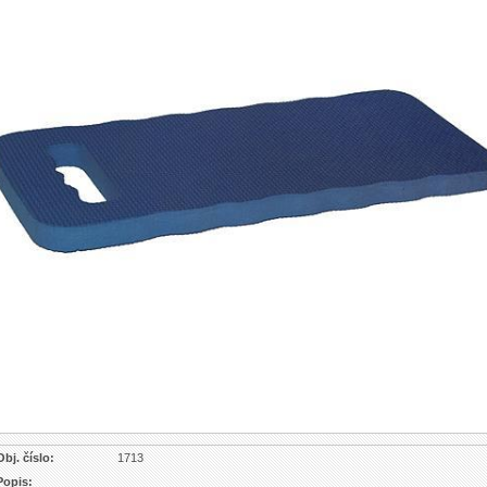
Obj. číslo:
1713
Popis: