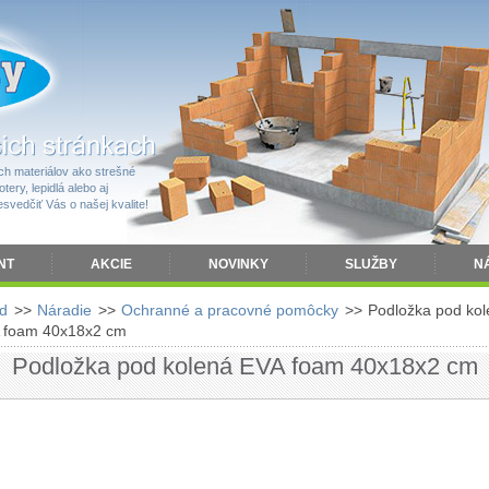
h materiálov ako strešné
tery, lepidlá alebo aj
vedčiť Vás o našej kvalite!
NT
AKCIE
NOVINKY
SLUŽBY
N
d
>>
Náradie
>>
Ochranné a pracovné pomôcky
>>
Podložka pod ko
 foam 40x18x2 cm
Podložka pod kolená EVA foam 40x18x2 cm