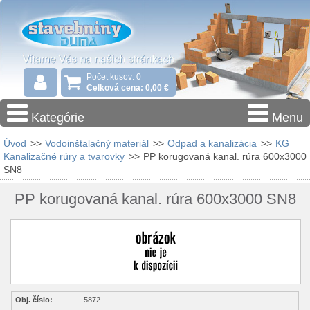
Počet kusov: 0
Celková cena: 0,00 €
Kategórie
Menu
Úvod
>>
Vodoinštalačný materiál
>>
Odpad a kanalizácia
>>
KG
Kanalizačné rúry a tvarovky
>>
PP korugovaná kanal. rúra 600x3000
SN8
PP korugovaná kanal. rúra 600x3000 SN8
Obj. číslo:
5872