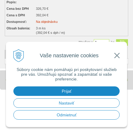
Popis:
Cena bez DPH
326,70 €
Cena s DPH
392,04 €
Dostupnosť:
Na objednávku
Obsah balenia:
3 m ks
(392,04 € s dph / m)
Množstvo
ks
Vaše nastavenie cookies
DETAILNÝ POPIS
Súbory cookie nám pomáhajú pri poskytovaní služieb
pre vás. Umožňujú spoznať a zapamätať si vaše
preferencie.
© 2026 Stavebniny - DUMA •
tvorba eshopu cez UNIobchod
,
webhosting
spoločnosti
WEBYGROUP
Prijať
Nastaviť
Odmietnuť