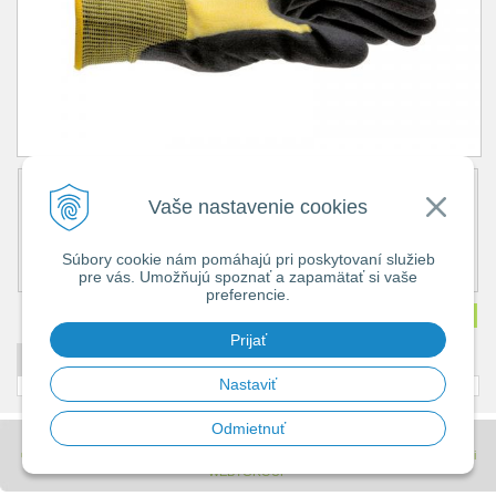
Obj. číslo:
6237
Vaše nastavenie cookies
Popis:
Cena bez DPH
1,65 €
Cena s DPH
1,98 €
Súbory cookie nám pomáhajú pri poskytovaní služieb
pre vás. Umožňujú spoznať a zapamätať si vaše
Dostupnosť:
Na objednávku
preferencie.
Množstvo
ks
Prijať
DETAILNÝ POPIS
Nastaviť
Odmietnuť
© 2026 Stavebniny - DUMA •
tvorba eshopu cez UNIobchod
,
webhosting
spoločnosti
WEBYGROUP