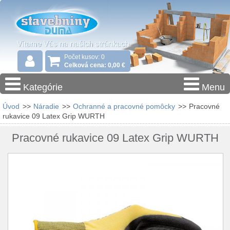
Počet kusov: 0
Celková cena: 0,00 €
Kategórie
Menu
Úvod
>>
Náradie
>>
Ochranné a pracovné pomôcky
>>
Pracovné
rukavice 09 Latex Grip WURTH
Pracovné rukavice 09 Latex Grip WURTH