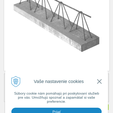
Obj. číslo:
7652
Vaše nastavenie cookies
Popis:
Cena bez DPH
23,97 €
Súbory cookie nám pomáhajú pri poskytovaní služieb
Cena s DPH
28,76 €
pre vás. Umožňujú spoznať a zapamätať si vaše
Dostupnosť:
Na objednávku
preferencie.
Množstvo
ks
Prijať