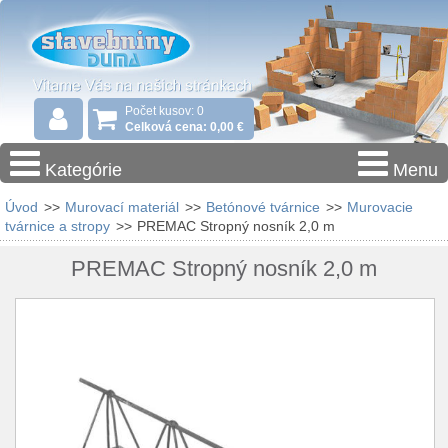
Počet kusov: 0
Celková cena: 0,00 €
Kategórie
Menu
Úvod
>>
Murovací materiál
>>
Betónové tvárnice
>>
Murovacie
tvárnice a stropy
>>
PREMAC Stropný nosník 2,0 m
PREMAC Stropný nosník 2,0 m