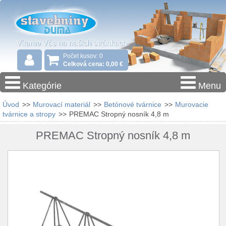
Počet kusov: 0
Celková cena: 0,00 €
Kategórie
Menu
Úvod
>>
Murovací materiál
>>
Betónové tvárnice
>>
Murovacie
tvárnice a stropy
>>
PREMAC Stropný nosník 4,8 m
PREMAC Stropný nosník 4,8 m