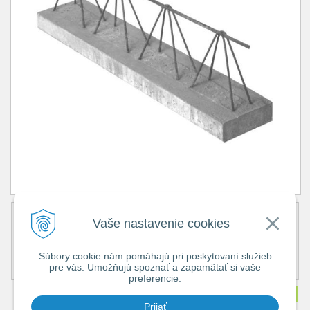
Obj. číslo:
5799
Vaše nastavenie cookies
Popis:
Cena bez DPH
96 €
Súbory cookie nám pomáhajú pri poskytovaní služieb
Cena s DPH
115,20 €
pre vás. Umožňujú spoznať a zapamätať si vaše
Dostupnosť:
Na objednávku
preferencie.
Množstvo
ks
Prijať