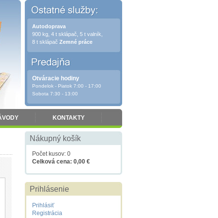
Autodoprava
900 kg, 4 t sklápač, 5 t valník,
8 t sklápač
Zemné práce
Otváracie hodiny
Pondelok - Piatok 7:00 - 17:00
Sobota 7:30 - 13:00
ÁVODY
KONTAKTY
Nákupný košík
Počet kusov: 0
Celková cena: 0,00 €
Prihlásenie
Prihlásiť
Registrácia