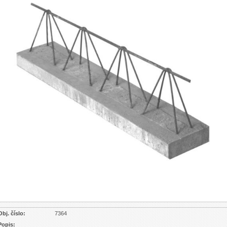
Obj. číslo:
7364
Popis: