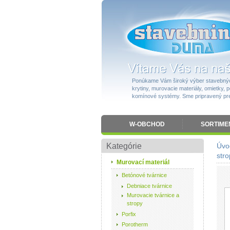
Ponúkame Vám široký výber stavebnýc
krytiny, murovacie materiály, omietky, po
komínové systémy. Sme pripravený pres
W-OBCHOD
SORTIME
Kategórie
Úvo
stro
Murovací materiál
Betónové tvárnice
Debniace tvárnice
Murovacie tvárnice a
stropy
Porfix
Porotherm