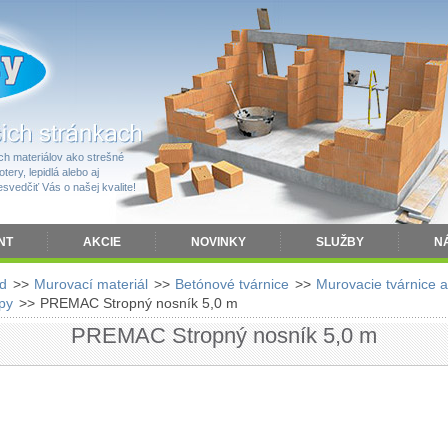
h materiálov ako strešné
tery, lepidlá alebo aj
vedčiť Vás o našej kvalite!
NT
AKCIE
NOVINKY
SLUŽBY
N
d
>>
Murovací materiál
>>
Betónové tvárnice
>>
Murovacie tvárnice a
py
>>
PREMAC Stropný nosník 5,0 m
PREMAC Stropný nosník 5,0 m