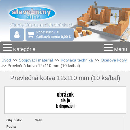
Počet kusov: 0
Celková cena: 0,00 €
Kategórie
Menu
Úvod
>>
Spojovací materiál
>>
Kotviaca technika
>>
Oceľové kotvy
>>
Prevlečná kotva 12x110 mm (10 ks/bal)
Prevlečná kotva 12x110 mm (10 ks/bal)
Obj. číslo:
9410
Popis: