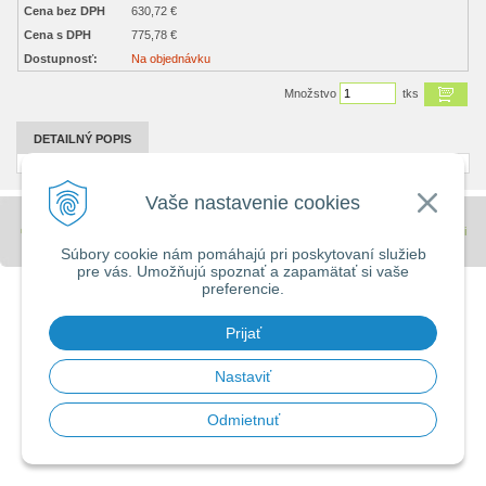
Cena bez DPH
630,72 €
Cena s DPH
775,78 €
Dostupnosť:
Na objednávku
Množstvo
tks
DETAILNÝ POPIS
Vaše nastavenie cookies
© 2026 Stavebniny - DUMA •
tvorba eshopu cez UNIobchod
,
webhosting
spoločnosti
WEBYGROUP
Súbory cookie nám pomáhajú pri poskytovaní služieb
pre vás. Umožňujú spoznať a zapamätať si vaše
preferencie.
Prijať
Nastaviť
Odmietnuť