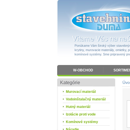
Ponúkame Vám široký výber stavebnýc
krytiny, murovacie materiály, omietky, po
komínové systémy. Sme pripravený pres
W-OBCHOD
SORTIME
Kategórie
Úvo
Murovací materiál
Vodoinštalačný materiál
Hutný materiál
Izolácie proti vode
Komínové systémy
Náradie