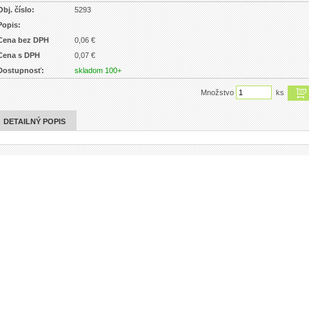
Obj. číslo:
5293
Popis:
Cena bez DPH
0,06 €
Cena s DPH
0,07 €
Dostupnosť:
skladom 100+
Množstvo
ks
DETAILNÝ POPIS