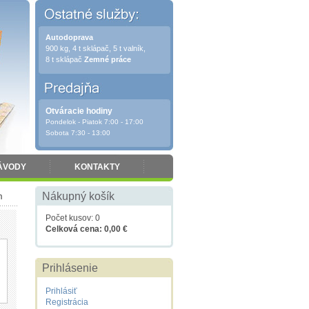
Autodoprava
900 kg, 4 t sklápač, 5 t valník,
8 t sklápač
Zemné práce
Otváracie hodiny
Pondelok - Piatok 7:00 - 17:00
Sobota 7:30 - 13:00
ÁVODY
KONTAKTY
m
Nákupný košík
Počet kusov: 0
Celková cena: 0,00 €
Prihlásenie
Prihlásiť
Registrácia