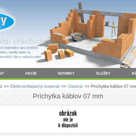
h materiálov ako strešné
tery, lepidlá alebo aj
vedčiť Vás o našej kvalite!
NT
AKCIE
NOVINKY
SLUŽBY
N
d
>>
Elektroinštalačný materiál
>>
Ostatné
>>
Príchytka káblov 07 m
Príchytka káblov 07 mm