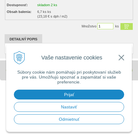
Dostupnosť:
skladom 2 ks
Obsah balenia:
6,7 ks ks
(23,18 € s dph / m2)
Množstvo
ks
DETAILNÝ POPIS
Rozmery š.v.d.: 100x249x599 Kusov na palete: 90
Vaše nastavenie cookies
© 2026 Stavebniny - DUMA •
tvorba eshopu cez UNIobchod
,
webhosting
spoločnosti
Súbory cookie nám pomáhajú pri poskytovaní služieb
WEBYGROUP
pre vás. Umožňujú spoznať a zapamätať si vaše
preferencie.
Prijať
Nastaviť
Odmietnuť