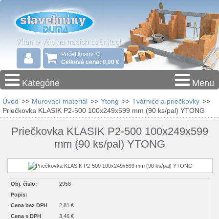
Počet kusov: 0
Celková cena: 0,00 €
Kategórie
Menu
Úvod
>>
Murovací materiál
>>
Ytong
>>
Tvárnice a priečkovky
>>
Priečkovka KLASIK P2-500 100x249x599 mm (90 ks/pal) YTONG
Priečkovka KLASIK P2-500 100x249x599
mm (90 ks/pal) YTONG
Obj. číslo:
2958
Popis:
Cena bez DPH
2,81 €
Cena s DPH
3,46 €