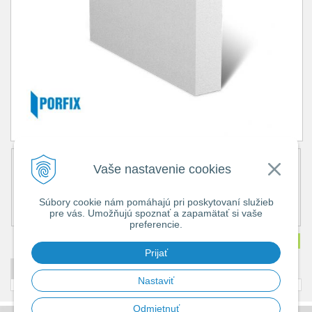
Obj. číslo:
161
Vaše nastavenie cookies
Popis:
Cena bez DPH
1,83 €
Súbory cookie nám pomáhajú pri poskytovaní služieb
Cena s DPH
2,25 €
pre vás. Umožňujú spoznať a zapamätať si vaše
Dostupnosť:
skladom 100+
preferencie.
Množstvo
ks
Prijať
DETAILNÝ POPIS
Nastaviť
Odmietnuť