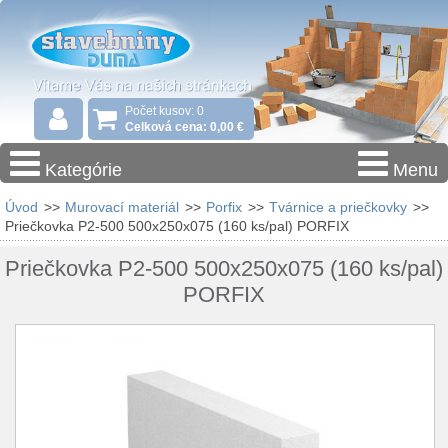
Počet kusov: 0
Celková cena: 0,00 €
Kategórie
Menu
Úvod
>>
Murovací materiál
>>
Porfix
>>
Tvárnice a priečkovky
>>
Priečkovka P2-500 500x250x075 (160 ks/pal) PORFIX
Priečkovka P2-500 500x250x075 (160 ks/pal)
PORFIX