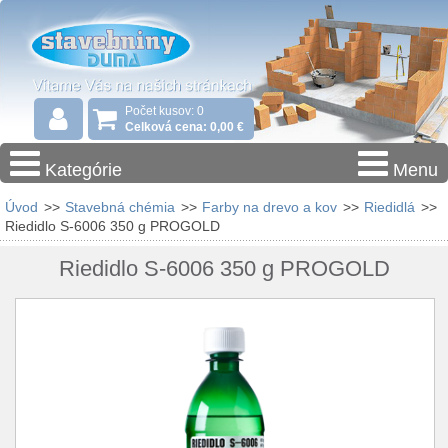
Počet kusov: 0
Celková cena: 0,00 €
Kategórie
Menu
Úvod
>>
Stavebná chémia
>>
Farby na drevo a kov
>>
Riedidlá
>>
Riedidlo S-6006 350 g PROGOLD
Riedidlo S-6006 350 g PROGOLD