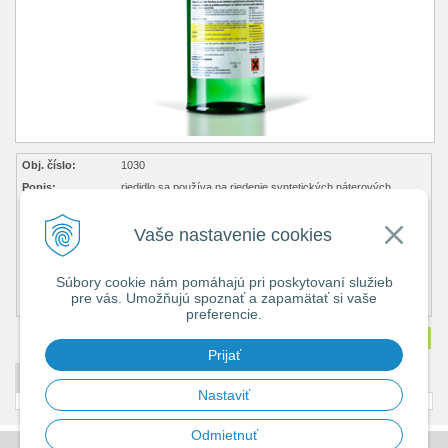
Obj. číslo:
1030
Popis:
riedidlo sa používa na riedenie syntetických náterových
látok
Cena bez DPH
1,74 €
Vaše nastavenie cookies
Cena s DPH
2,14 €
Dostupnosť:
skladom 10+
Súbory cookie nám pomáhajú pri poskytovaní služieb
Obsah balenia:
0,35 ks ks
pre vás. Umožňujú spoznať a zapamätať si vaše
(0,75 € s dph / kg)
preferencie.
Množstvo
ks
Prijať
DETAILNÝ POPIS
Nastaviť
Odmietnuť