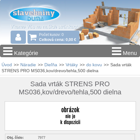
Počet kusov: 0
Celková cena: 0,00 €
Kategórie
Menu
Úvod
>>
Náradie
>>
Dieľňa
>>
Vrtáky
>>
do kovu
>>
Sada vrták
STRENS PRO MS036,kov/drevo/tehla,500 dielna
Sada vrták STRENS PRO
MS036,kov/drevo/tehla,500 dielna
Obj. číslo:
7977