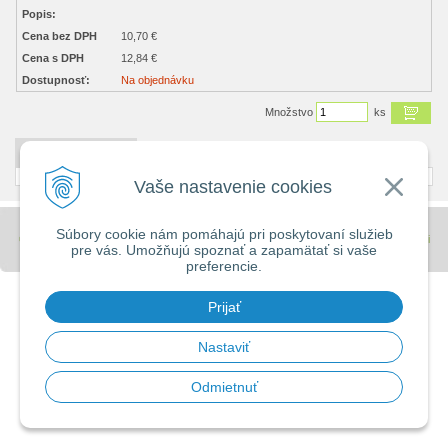
Popis:
Cena bez DPH
10,70 €
Cena s DPH
12,84 €
Dostupnosť:
Na objednávku
Množstvo
ks
DETAILNÝ POPIS
Vaše nastavenie cookies
Súbory cookie nám pomáhajú pri poskytovaní služieb
© 2026 Stavebniny - DUMA •
tvorba eshopu cez UNIobchod
,
webhosting
spoločnosti
pre vás. Umožňujú spoznať a zapamätať si vaše
WEBYGROUP
preferencie.
Prijať
Nastaviť
Odmietnuť