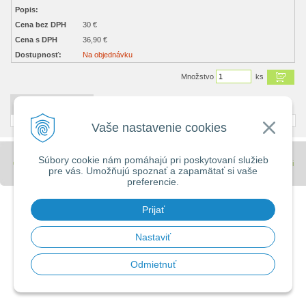
Popis:
Cena bez DPH
30 €
Cena s DPH
36,90 €
Dostupnosť:
Na objednávku
Množstvo
ks
DETAILNÝ POPIS
Vaše nastavenie cookies
Súbory cookie nám pomáhajú pri poskytovaní služieb
© 2026 Stavebniny - DUMA •
tvorba eshopu cez UNIobchod
,
webhosting
spoločnosti
pre vás. Umožňujú spoznať a zapamätať si vaše
WEBYGROUP
preferencie.
Prijať
Nastaviť
Odmietnuť