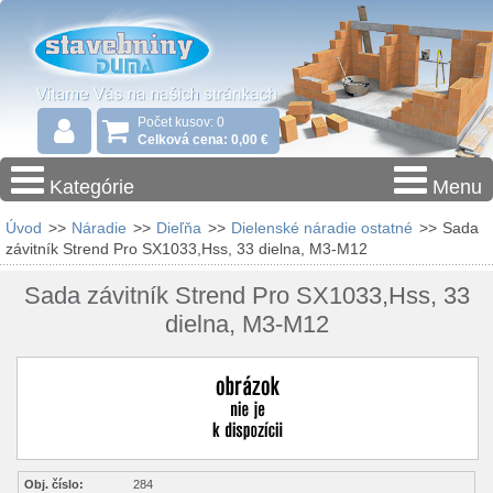
Počet kusov: 0
Celková cena: 0,00 €
Kategórie
Menu
Úvod
>>
Náradie
>>
Dieľňa
>>
Dielenské náradie ostatné
>>
Sada
závitník Strend Pro SX1033,Hss, 33 dielna, M3-M12
Sada závitník Strend Pro SX1033,Hss, 33
dielna, M3-M12
Obj. číslo:
284