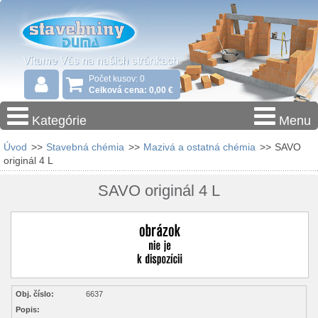
Počet kusov: 0
Celková cena: 0,00 €
Kategórie
Menu
Úvod
>>
Stavebná chémia
>>
Mazivá a ostatná chémia
>>
SAVO
originál 4 L
SAVO originál 4 L
Obj. číslo:
6637
Popis: