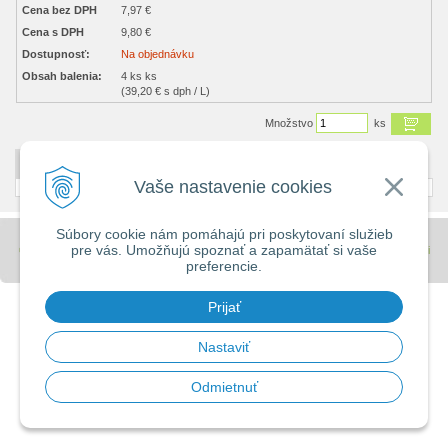
Cena bez DPH
7,97 €
Cena s DPH
9,80 €
Dostupnosť:
Na objednávku
Obsah balenia:
4 ks ks
(39,20 € s dph / L)
Množstvo
ks
DETAILNÝ POPIS
Vaše nastavenie cookies
Súbory cookie nám pomáhajú pri poskytovaní služieb
pre vás. Umožňujú spoznať a zapamätať si vaše
© 2026 Stavebniny - DUMA •
tvorba eshopu cez UNIobchod
,
webhosting
spoločnosti
preferencie.
WEBYGROUP
Prijať
Nastaviť
Odmietnuť