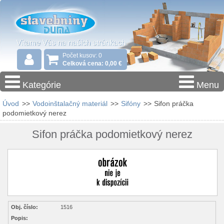
Počet kusov: 0
Celková cena: 0,00 €
Kategórie
Menu
Úvod
>>
Vodoinštalačný materiál
>>
Sifóny
>>
Sifon práčka
podomietkový nerez
Sifon práčka podomietkový nerez
Obj. číslo:
1516
Popis: