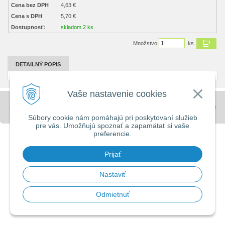
Cena bez DPH
4,63 €
Cena s DPH
5,70 €
Dostupnosť:
skladom 2 ks
Množstvo
ks
DETAILNÝ POPIS
Vaše nastavenie cookies
© 2026 Stavebniny - DUMA •
tvorba eshopu cez UNIobchod
,
webhosting
spoločnosti
WEBYGROUP
Súbory cookie nám pomáhajú pri poskytovaní služieb
pre vás. Umožňujú spoznať a zapamätať si vaše
preferencie.
Prijať
Nastaviť
Odmietnuť