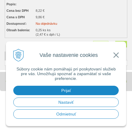
Popis:
Cena bez DPH
8,22 €
Cena s DPH
9,86 €
Dostupnosť:
Na objednávku
Obsah balenia:
0,25 ks ks
(2,47 € s dph / L)
Množstvo
ks
Vaše nastavenie cookies
DETAILNÝ POPIS
Súbory cookie nám pomáhajú pri poskytovaní služieb
pre vás. Umožňujú spoznať a zapamätať si vaše
preferencie.
© 2026 Stavebniny - DUMA •
tvorba eshopu cez UNIobchod
,
webhosting
spoločnosti
WEBYGROUP
Prijať
Nastaviť
Odmietnuť