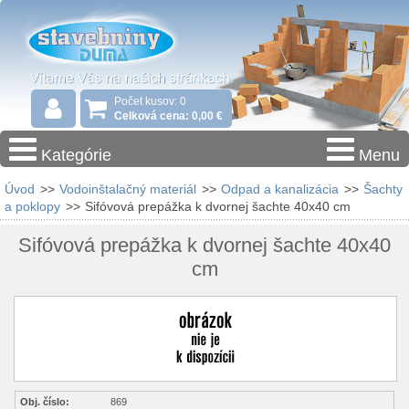
Počet kusov: 0
Celková cena: 0,00 €
Kategórie
Menu
Úvod
>>
Vodoinštalačný materiál
>>
Odpad a kanalizácia
>>
Šachty
a poklopy
>>
Sifóvová prepážka k dvornej šachte 40x40 cm
Sifóvová prepážka k dvornej šachte 40x40
cm
Obj. číslo:
869