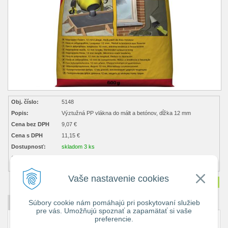
Obj. číslo:
5148
Popis:
Výztužná PP vlákna do mált a betónov, dĺžka 12 mm
Cena bez DPH
9,07 €
Cena s DPH
11,15 €
Dostupnosť:
skladom 3 ks
Obsah balenia:
0,6 ks ks
(6,69 € s dph / kg)
Vaše nastavenie cookies
Množstvo
ks
Súbory cookie nám pomáhajú pri poskytovaní služieb
DETAILNÝ POPIS
pre vás. Umožňujú spoznať a zapamätať si vaše
preferencie.
Spotreba : pre bežné betonové zmesi: ~ 0,9 kg/m3, v závislosti na požiadavkách
projektu až 2,0 kg/m3