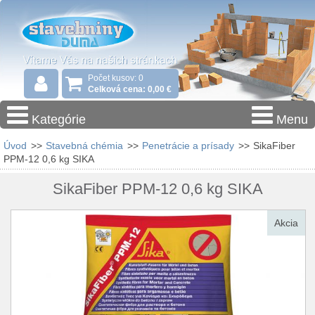
Počet kusov: 0
Celková cena: 0,00 €
Kategórie
Menu
Úvod
>>
Stavebná chémia
>>
Penetrácie a prísady
>>
SikaFiber
PPM-12 0,6 kg SIKA
SikaFiber PPM-12 0,6 kg SIKA
Akcia