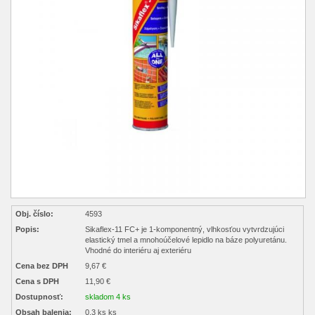
Obj. číslo:
4593
Popis:
Sikaflex-11 FC+ je 1-komponentný, vlhkosťou vytvrdzujúci
elastický tmel a mnohoúčelové lepidlo na báze polyuretánu.
Vhodné do interiéru aj exteriéru
Cena bez DPH
9,67 €
Cena s DPH
11,90 €
Dostupnosť:
skladom 4 ks
Obsah balenia:
0,3 ks ks