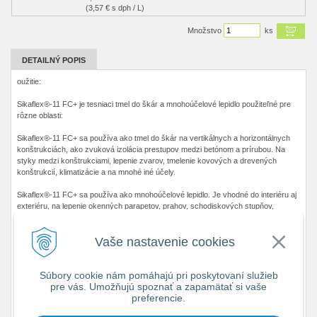
(3,57 € s dph / L)
Množstvo
ks
DETAILNÝ POPIS
oužitie:
Sikaflex®-11 FC+ je tesniaci tmel do škár a mnohoúčelové lepidlo použiteľné pre
rôzne oblasti:
Sikaflex®-11 FC+ sa používa ako tmel do škár na vertikálnych a horizontálnych
konštrukciách, ako zvuková izolácia prestupov medzi betónom a prírubou. Na
styky medzi konštrukciami, lepenie zvarov, tmelenie kovových a drevených
konštrukcií, klimatizácie a na mnohé iné účely.
Sikaflex®-11 FC+ sa používa ako mnohoúčelové lepidlo. Je vhodné do interiéru aj
exteriéru, na lepenie okenných parapetov, prahov, schodiskových stupňov,
obkladových dosák, prefabrikovaných prvkov a na mnohé iné účely.
Vaše nastavenie cookies
Vlastnosti / výhody:
1-komponentný, pripravený na okamžité použitie
Súbory cookie nám pomáhajú pri poskytovaní služieb
pre vás. Umožňujú spoznať a zapamätať si vaše
flexibilný a elastický
preferencie.
bez rozpúšťadiel a bez zápachu