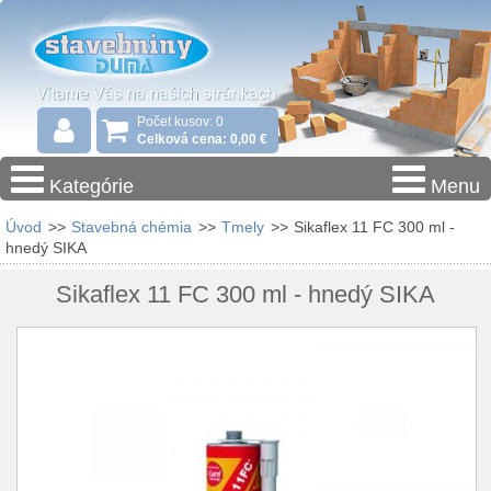
Počet kusov: 0
Celková cena: 0,00 €
Kategórie
Menu
Úvod
>>
Stavebná chémia
>>
Tmely
>>
Sikaflex 11 FC 300 ml -
hnedý SIKA
Sikaflex 11 FC 300 ml - hnedý SIKA