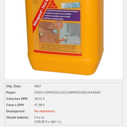
Obj. číslo:
4907
Popis:
VODU ODPUDZUJÚCA IMPREGNÁCIA FASÁD
Cena bez DPH
39,01 €
Cena s DPH
47,98 €
Dostupnosť:
Na objednávku
Obsah balenia:
5 ks ks
(239,90 € s dph / L)