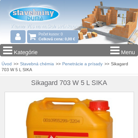
Počet kusov: 0
Celková cena: 0,00 €
Kategórie
Menu
Úvod
>>
Stavebná chémia
>>
Penetrácie a prísady
>>
Sikagard
703 W 5 L SIKA
Sikagard 703 W 5 L SIKA