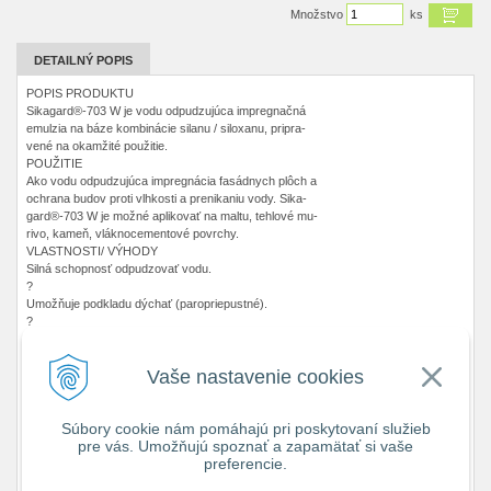
Množstvo
ks
DETAILNÝ POPIS
POPIS PRODUKTU
Sikagard®-703 W je vodu odpudzujúca impregnačná
emulzia na báze kombinácie silanu / siloxanu, pripra-
vené na okamžité použitie.
POUŽITIE
Ako vodu odpudzujúca impregnácia fasádnych plôch a
ochrana budov proti vlhkosti a prenikaniu vody. Sika-
gard®-703 W je možné aplikovať na maltu, tehlové mu-
rivo, kameň, vláknocementové povrchy.
VLASTNOSTI/ VÝHODY
Silná schopnosť odpudzovať vodu.
?
Umožňuje podkladu dýchať (paropriepustné).
?
Ošetrovanie je obvykle neviditeľné, nemení optický
vzhľad povrchu.
Vaše nastavenie cookies
?
Znížením nasiakavosti fasády vodou sa zlepšuje
odolnosť voči znečisteniu, zabraňuje rastu machov,
Súbory cookie nám pomáhajú pri poskytovaní služieb
rias a lišajníkov.
pre vás. Umožňujú spoznať a zapamätať si vaše
?
preferencie.
Pretierateľný vhodnými náterovými produktami.
?