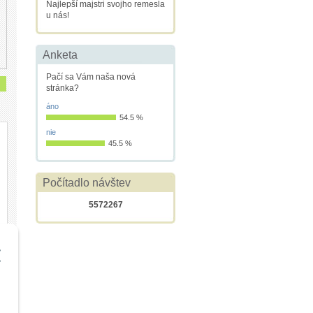
Najlepší majstri svojho remesla
u nás!
Anketa
Pačí sa Vám naša nová
stránka?
áno
54.5 %
nie
45.5 %
Počítadlo návštev
5572267