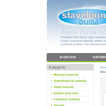
Ponúkame Vám široký výber stavebnýc
krytiny, murovacie materiály, omietky, po
komínové systémy. Sme pripravený pres
W-OBCHOD
SORTIME
Kategórie
Úvo
Skr
Murovací materiál
Vodoinštalačný materiál
Hutný materiál
Izolácie proti vode
Komínové systémy
Náradie