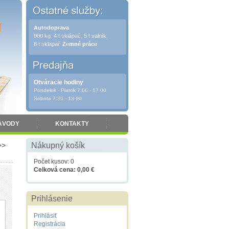
Autodoprava
900 kg, 4 t sklápač, 5 t valník,
8 t sklápač
Zemné práce
Otváracie hodiny
Pondelok - Piatok 7:00 - 17:00
Sobota 7:30 - 13:00
ÁVODY
KONTAKTY
>>
Nákupný košík
Počet kusov: 0
Celková cena: 0,00 €
Prihlásenie
Prihlásiť
Registrácia