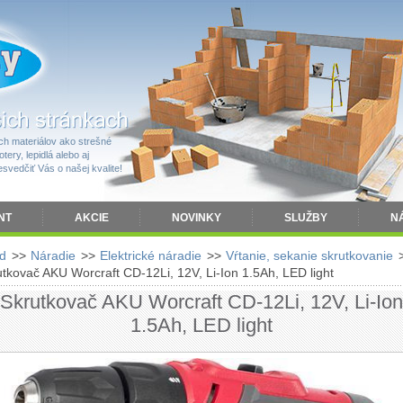
h materiálov ako strešné
tery, lepidlá alebo aj
vedčiť Vás o našej kvalite!
NT
AKCIE
NOVINKY
SLUŽBY
N
d
>>
Náradie
>>
Elektrické náradie
>>
Vŕtanie, sekanie skrutkovanie
utkovač AKU Worcraft CD-12Li, 12V, Li-Ion 1.5Ah, LED light
Skrutkovač AKU Worcraft CD-12Li, 12V, Li-Ion
1.5Ah, LED light