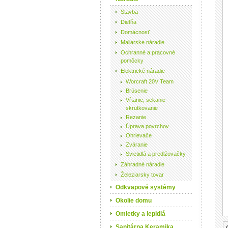
Stavba
Dieľňa
Domácnosť
Maliarske náradie
Ochranné a pracovné
pomôcky
Elektrické náradie
Worcraft 20V Team
Brúsenie
Vŕtanie, sekanie
skrutkovanie
Rezanie
Úprava povrchov
Ohrievače
Zváranie
Svietidlá a predlžovačky
Záhradné náradie
Železiarsky tovar
Odkvapové systémy
Okolie domu
Omietky a lepidlá
Sanitárna Keramika