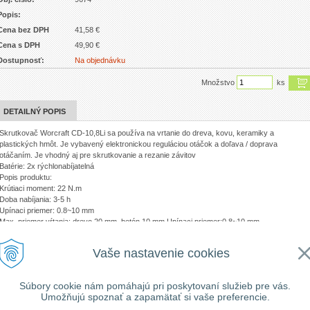
Popis:
Cena bez DPH
41,58 €
Cena s DPH
49,90 €
Dostupnosť:
Na objednávku
Množstvo
ks
DETAILNÝ POPIS
Skrutkovač Worcraft CD-10,8Li sa používa na vrtanie do dreva, kovu, keramiky a
plastických hmôt. Je vybavený elektronickou reguláciou otáčok a doľava / doprava
otáčaním. Je vhodný aj pre skrutkovanie a rezanie závitov
Batérie: 2x rýchlonabíjatelná
Popis produktu:
Krútiaci moment: 22 N.m
Doba nabíjania: 3-5 h
Upínaci priemer: 0.8~10 mm
Max. priemer vŕtania: drevo 20 mm, betón 10 mm Upínaci priemer:0.8~10 mm
Stupeň krútiacieho momentu:27 N.m
Doba nabíjania:1 h
Vaše nastavenie cookies
Rýchlosť bez záťaže:0 ~ 400 / 0 ~ 1300 rpm
Kapacita batérie:1,5 Ah Li-Ion
Aku napätie:12 V
Súbory cookie nám pomáhajú pri poskytovaní služieb pre vás.
Umožňujú spoznať a zapamätať si vaše preferencie.