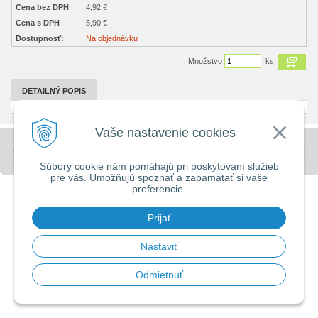
Cena bez DPH
4,92 €
Cena s DPH
5,90 €
Dostupnosť:
Na objednávku
Množstvo
ks
DETAILNÝ POPIS
Vaše nastavenie cookies
© 2026 Stavebniny - DUMA •
tvorba eshopu cez UNIobchod
,
webhosting
spoločnosti
WEBYGROUP
Súbory cookie nám pomáhajú pri poskytovaní služieb
pre vás. Umožňujú spoznať a zapamätať si vaše
preferencie.
Prijať
Nastaviť
Odmietnuť