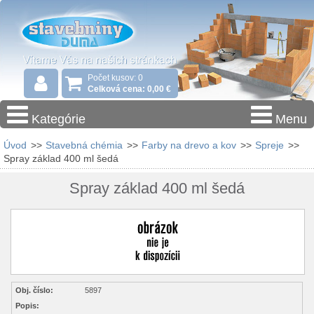
Počet kusov: 0
Celková cena: 0,00 €
Kategórie
Menu
Úvod
>>
Stavebná chémia
>>
Farby na drevo a kov
>>
Spreje
>>
Spray základ 400 ml šedá
Spray základ 400 ml šedá
Obj. číslo:
5897
Popis: