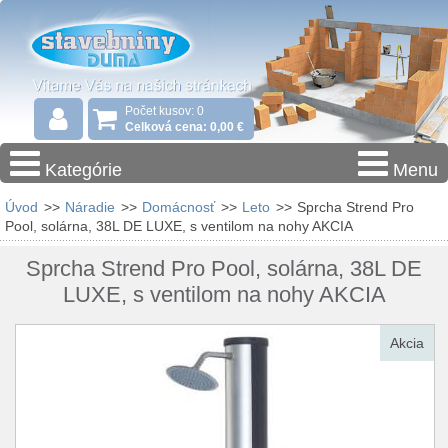
Počet kusov: 0
Celková cena: 0,00 €
Kategórie
Menu
Úvod
>>
Náradie
>>
Domácnosť
>>
Leto
>>
Sprcha Strend Pro
Pool, solárna, 38L DE LUXE, s ventilom na nohy AKCIA
Sprcha Strend Pro Pool, solárna, 38L DE
LUXE, s ventilom na nohy AKCIA
Akcia