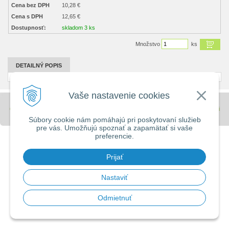
Cena bez DPH
10,28 €
Cena s DPH
12,65 €
Dostupnosť:
skladom 3 ks
Množstvo
ks
DETAILNÝ POPIS
Vaše nastavenie cookies
© 2026 Stavebniny - DUMA •
tvorba eshopu cez UNIobchod
,
webhosting
spoločnosti
WEBYGROUP
Súbory cookie nám pomáhajú pri poskytovaní služieb
pre vás. Umožňujú spoznať a zapamätať si vaše
preferencie.
Prijať
Nastaviť
Odmietnuť