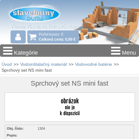
Počet kusov: 0
Celková cena: 0,00 €
Kategórie
Menu
Úvod
>>
Vodoinštalačný materiál
>>
Vodovodné batérie
>>
Sprchový set NS mini fast
Sprchový set NS mini fast
Obj. číslo:
1304
Popis: