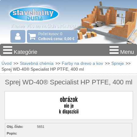
Počet kusov: 0
Celková cena: 0,00 €
Kategórie
Menu
Úvod
>>
Stavebná chémia
>>
Farby na drevo a kov
>>
Spreje
>>
Sprej WD-40® Specialist HP PTFE, 400 ml
Sprej WD-40® Specialist HP PTFE, 400 ml
Obj. číslo:
5651
Popis: