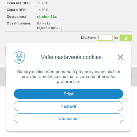
Cena bez DPH
11,79 €
Cena s DPH
14,50 €
Dostupnosť:
skladom 2 ks
Obsah balenia:
0,4 ks ks
(5,80 € s dph / L)
Množstvo
ks
DETAILNÝ POPIS
Vaše nastavenie cookies
Súbory cookie nám pomáhajú pri poskytovaní služieb
pre vás. Umožňujú spoznať a zapamätať si vaše
© 2026 Stavebniny - DUMA •
tvorba eshopu cez UNIobchod
,
webhosting
spoločnosti
preferencie.
WEBYGROUP
Prijať
Nastaviť
Odmietnuť