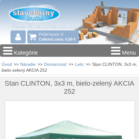
Počet kusov: 0
Celková cena: 0,00 €
Kategórie
Menu
Úvod
>>
Náradie
>>
Domácnosť
>>
Leto
>>
Stan CLINTON, 3x3 m,
bielo-zelený AKCIA 252
Stan CLINTON, 3x3 m, bielo-zelený AKCIA
252