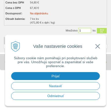
Cena bez DPH
54,80 €
Cena s DPH
67,40 €
Dostupnosť:
Na objednávku
Obsah balenia:
7 ks ks
(471,80 € s dph / kg)
Množstvo
ks
DETAILNÝ POPIS
Vaše nastavenie cookies
Súbory cookie nám pomáhajú pri poskytovaní služieb
pre vás. Umožňujú spoznať a zapamätať si vaše
© 2026 Stavebniny - DUMA •
tvorba eshopu cez UNIobchod
,
webhosting
spoločnosti
preferencie.
WEBYGROUP
Prijať
Nastaviť
Odmietnuť