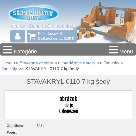
Počet kusov: 0
Celková cena: 0,00 €
Kategórie
Menu
Úvod
>>
Stavebná chémia
>>
Interiérové nátery
>>
Omietky a
špeciály
>>
STAVAKRYL 0110 7 kg šedý
STAVAKRYL 0110 7 kg šedý
Obj. číslo:
5981
Popis: