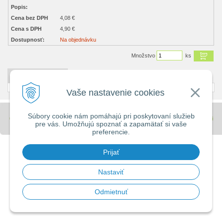
Popis:
Cena bez DPH
4,08 €
Cena s DPH
4,90 €
Dostupnosť:
Na objednávku
Množstvo
ks
DETAILNÝ POPIS
Vaše nastavenie cookies
Súbory cookie nám pomáhajú pri poskytovaní služieb
© 2026 Stavebniny - DUMA •
tvorba eshopu cez UNIobchod
,
webhosting
spoločnosti
pre vás. Umožňujú spoznať a zapamätať si vaše
WEBYGROUP
preferencie.
Prijať
Nastaviť
Odmietnuť