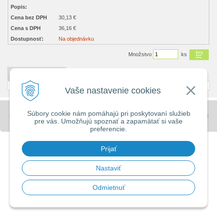
Popis:
Cena bez DPH
30,13 €
Cena s DPH
36,16 €
Dostupnosť:
Na objednávku
Množstvo
ks
DETAILNÝ POPIS
Vaše nastavenie cookies
Súbory cookie nám pomáhajú pri poskytovaní služieb
© 2026 Stavebniny - DUMA •
tvorba eshopu cez UNIobchod
,
webhosting
spoločnosti
pre vás. Umožňujú spoznať a zapamätať si vaše
WEBYGROUP
preferencie.
Prijať
Nastaviť
Odmietnuť