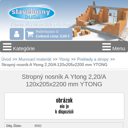
Počet kusov: 0
Celková cena: 0,00 €
Kategórie
Menu
Úvod
>>
Murovací materiál
>>
Ytong
>>
Preklady a stropy
>>
Stropný nosník A Ytong 2,20/A 120x205x2200 mm YTONG
Stropný nosník A Ytong 2,20/A
120x205x2200 mm YTONG
Obj. číslo:
8082