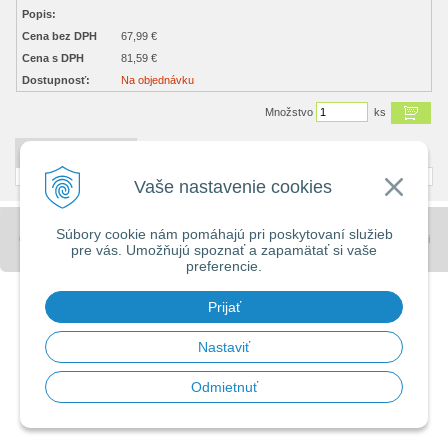
Popis:
Cena bez DPH
67,99 €
Cena s DPH
81,59 €
Dostupnosť:
Na objednávku
Množstvo
ks
DETAILNÝ POPIS
Vaše nastavenie cookies
Súbory cookie nám pomáhajú pri poskytovaní služieb
© 2026 Stavebniny - DUMA •
tvorba eshopu cez UNIobchod
,
webhosting
spoločnosti
pre vás. Umožňujú spoznať a zapamätať si vaše
WEBYGROUP
preferencie.
Prijať
Nastaviť
Odmietnuť