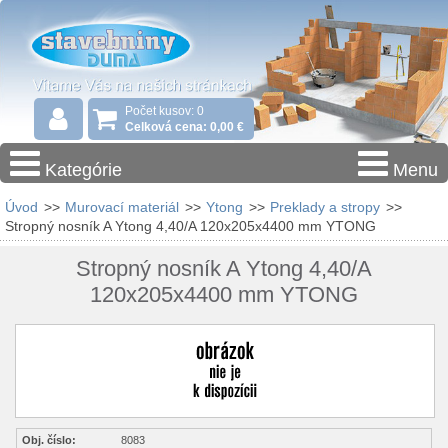
Počet kusov: 0
Celková cena: 0,00 €
Kategórie
Menu
Úvod
>>
Murovací materiál
>>
Ytong
>>
Preklady a stropy
>>
Stropný nosník A Ytong 4,40/A 120x205x4400 mm YTONG
Stropný nosník A Ytong 4,40/A
120x205x4400 mm YTONG
Obj. číslo:
8083