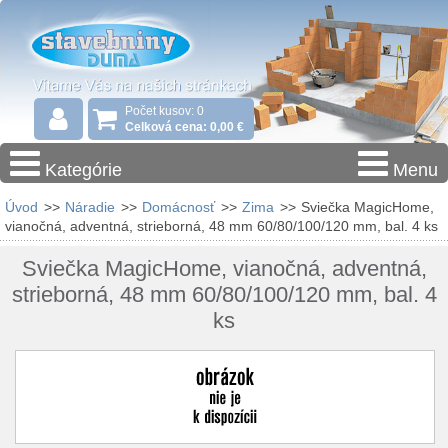
Počet kusov: 0
Celková cena: 0,00 €
Kategórie
Menu
Úvod
>>
Náradie
>>
Domácnosť
>>
Zima
>>
Sviečka MagicHome,
vianočná, adventná, strieborná, 48 mm 60/80/100/120 mm, bal. 4 ks
Sviečka MagicHome, vianočná, adventná,
strieborná, 48 mm 60/80/100/120 mm, bal. 4
ks