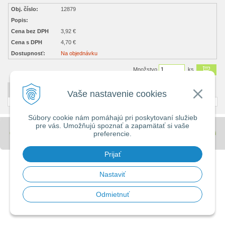
Obj. číslo:
12879
Popis:
Cena bez DPH
3,92 €
Cena s DPH
4,70 €
Dostupnosť:
Na objednávku
Množstvo
ks
DETAILNÝ POPIS
Vaše nastavenie cookies
Súbory cookie nám pomáhajú pri poskytovaní služieb
pre vás. Umožňujú spoznať a zapamätať si vaše
preferencie.
© 2026 Stavebniny - DUMA •
tvorba eshopu cez UNIobchod
,
webhosting
spoločnosti
WEBYGROUP
Prijať
Nastaviť
Odmietnuť