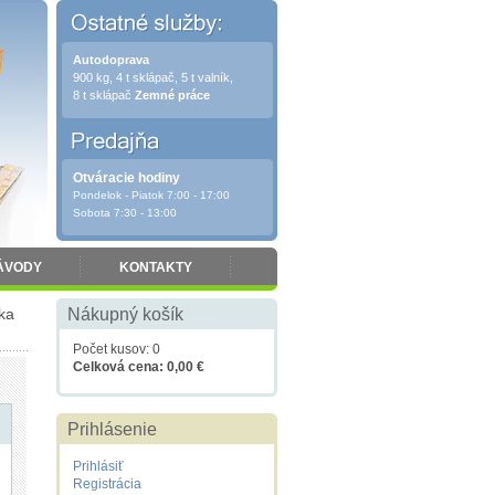
Autodoprava
900 kg, 4 t sklápač, 5 t valník,
8 t sklápač
Zemné práce
Otváracie hodiny
Pondelok - Piatok 7:00 - 17:00
Sobota 7:30 - 13:00
ÁVODY
KONTAKTY
ka
Nákupný košík
Počet kusov: 0
Celková cena: 0,00 €
Prihlásenie
Prihlásiť
Registrácia