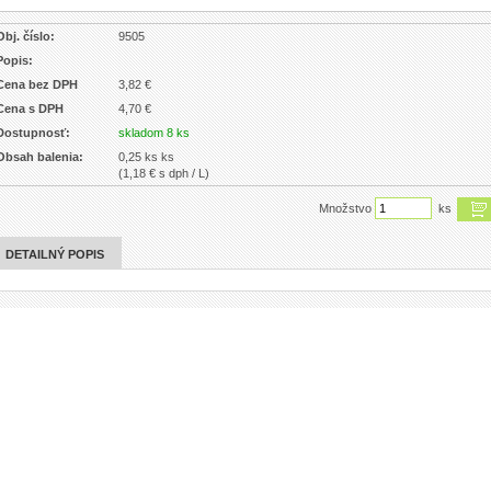
Obj. číslo:
9505
Popis:
Cena bez DPH
3,82 €
Cena s DPH
4,70 €
Dostupnosť:
skladom 8 ks
Obsah balenia:
0,25 ks ks
(1,18 € s dph / L)
Množstvo
ks
DETAILNÝ POPIS