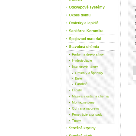
Odkvapové systémy
Okolie domu
Omietky a lepidlá
Sanitárna Keramika
Spojovací materiál
Stavebná chémia
Farby na drevo a kov
Hydroizolácie
Interiérové nátery
Omietky a špeciály
Biele
Farebné
Lepidlá
Mazivá a ostatná chémia
Montážne peny
Ochrana na drevo
Penetrácie a prísady
Tmely
Strešné krytiny