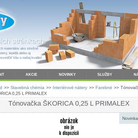
h materiálov ako strešné
tery, lepidlá alebo aj
vedčiť Vás o našej kvalite!
NT
AKCIE
NOVINKY
SLUŽBY
N
d
>>
Stavebná chémia
>>
Interiérové nátery
>>
Farebné
>>
Tónovač
RICA 0,25 L PRIMALEX
Tónovačka ŠKORICA 0,25 L PRIMALEX
Novinka