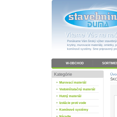
Ponúkame Vám široký výber stavebnýc
krytiny, murovacie materiály, omietky, po
komínové systémy. Sme pripravený pres
W-OBCHOD
SORTIME
Kategórie
Úvo
ŠKO
Murovací materiál
Vodoinštalačný materiál
Hutný materiál
Izolácie proti vode
Komínové systémy
Náradie