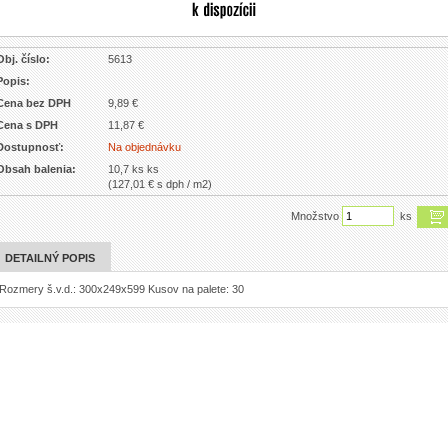
Obj. číslo:
5613
Popis:
Cena bez DPH
9,89 €
Cena s DPH
11,87 €
Dostupnosť:
Na objednávku
Obsah balenia:
10,7 ks ks
(127,01 € s dph / m2)
Množstvo
ks
DETAILNÝ POPIS
Rozmery š.v.d.: 300x249x599 Kusov na palete: 30