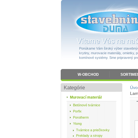
Ponúkame Vám široký výber stavebnýc
krytiny, murovacie materiály, omietky, po
komínové systémy. Sme pripravený pres
W-OBCHOD
SORTIME
Kategórie
Úvo
Lam
Murovací materiál
Betónové tvárnice
Porfix
Porotherm
Ytong
Tvárnice a priečkovky
Preklady a stropy