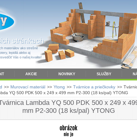
h materiálov ako strešné
tery, lepidlá alebo aj
vedčiť Vás o našej kvalite!
NT
AKCIE
NOVINKY
SLUŽBY
N
d
>>
Murovací materiál
>>
Ytong
>>
Tvárnice a priečkovky
>>
Tvárni
bda YQ 500 PDK 500 x 249 x 499 mm P2-300 (18 ks/pal) YTONG
Tvárnica Lambda YQ 500 PDK 500 x 249 x 49
mm P2-300 (18 ks/pal) YTONG