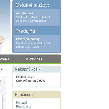
Autodoprava
900 kg, 4 t sklápač, 5 t valník,
8 t sklápač
Zemné práce
Otváracie hodiny
Pondelok - Piatok 7:00 - 17:00
Sobota 7:30 - 13:00
ÁVODY
KONTAKTY
ca
Nákupný košík
Počet kusov: 0
9
Celková cena: 0,00 €
Prihlásenie
Prihlásiť
Registrácia