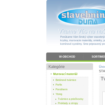
Ponúkame Vám široký výber stavebnýc
krytiny, murovacie materiály, omietky, po
komínové systémy. Sme pripravený pres
W-OBCHOD
SORTIME
Kategórie
Úvo
STA
Murovací materiál
T
Betónové tvárnice
Porfix
Porotherm
Ytong
Tvárnice a priečkovky
Preklady a stropy