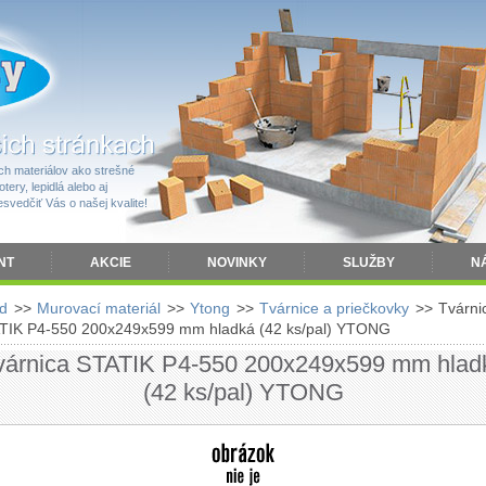
h materiálov ako strešné
tery, lepidlá alebo aj
vedčiť Vás o našej kvalite!
NT
AKCIE
NOVINKY
SLUŽBY
N
d
>>
Murovací materiál
>>
Ytong
>>
Tvárnice a priečkovky
>>
Tvárni
TIK P4-550 200x249x599 mm hladká (42 ks/pal) YTONG
várnica STATIK P4-550 200x249x599 mm hlad
(42 ks/pal) YTONG