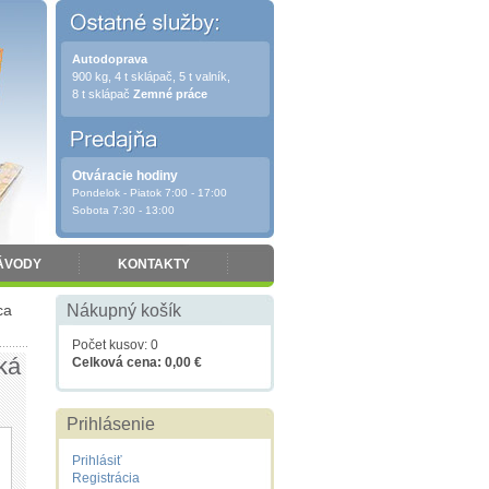
Autodoprava
900 kg, 4 t sklápač, 5 t valník,
8 t sklápač
Zemné práce
Otváracie hodiny
Pondelok - Piatok 7:00 - 17:00
Sobota 7:30 - 13:00
ÁVODY
KONTAKTY
ca
Nákupný košík
Počet kusov: 0
ká
Celková cena: 0,00 €
Prihlásenie
Prihlásiť
Registrácia