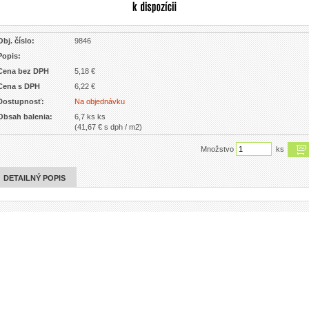
Obj. číslo:
9846
Popis:
Cena bez DPH
5,18 €
Cena s DPH
6,22 €
Dostupnosť:
Na objednávku
Obsah balenia:
6,7 ks ks
(41,67 € s dph / m2)
Množstvo
ks
DETAILNÝ POPIS