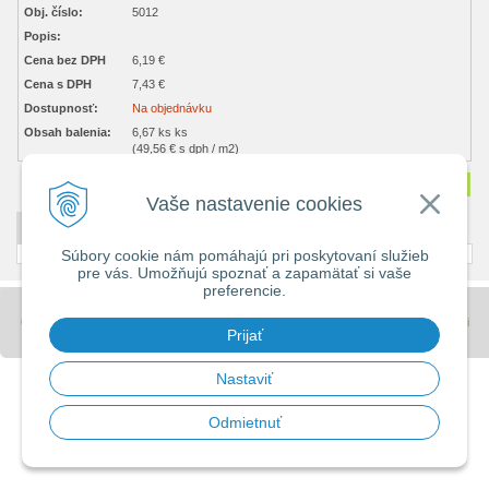
Obj. číslo:
5012
Popis:
Cena bez DPH
6,19 €
Cena s DPH
7,43 €
Dostupnosť:
Na objednávku
Obsah balenia:
6,67 ks ks
(49,56 € s dph / m2)
Množstvo
ks
Vaše nastavenie cookies
DETAILNÝ POPIS
Súbory cookie nám pomáhajú pri poskytovaní služieb
pre vás. Umožňujú spoznať a zapamätať si vaše
preferencie.
© 2026 Stavebniny - DUMA •
tvorba eshopu cez UNIobchod
,
webhosting
spoločnosti
Prijať
WEBYGROUP
Nastaviť
Odmietnuť