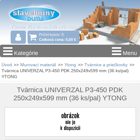
Počet kusov: 0
Celková cena: 0,00 €
Kategórie
Menu
Úvod
>>
Murovací materiál
>>
Ytong
>>
Tvárnice a priečkovky
>>
Tvárnica UNIVERZAL P3-450 PDK 250x249x599 mm (36 ks/pal)
YTONG
Tvárnica UNIVERZAL P3-450 PDK
250x249x599 mm (36 ks/pal) YTONG