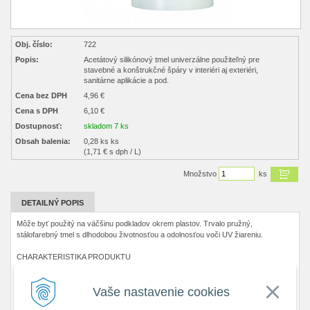
Obj. číslo:
722
Popis:
Acetátový silikónový tmel univerzálne použiteľný pre
stavebné a konštrukčné špáry v interiéri aj exteriéri,
sanitárne aplikácie a pod.
Cena bez DPH
4,96 €
Cena s DPH
6,10 €
Dostupnosť:
skladom 7 ks
Obsah balenia:
0,28 ks ks
(1,71 € s dph / L)
Množstvo
ks
DETAILNÝ POPIS
Môže byť použitý na väčšinu podkladov okrem plastov. Trvalo pružný,
stálofarebný tmel s dlhodobou životnosťou a odolnosťou voči UV žiareniu.
CHARAKTERISTIKA PRODUKTU
veľmi jednoducho použiteľný
Vaše nastavenie cookies
farebne stály, odolný proti UV žiareniu
po vytvrdnutí trvale elastický