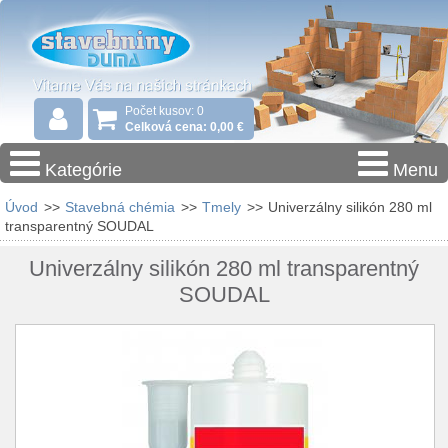
Počet kusov: 0
Celková cena: 0,00 €
Kategórie
Menu
Úvod
>>
Stavebná chémia
>>
Tmely
>>
Univerzálny silikón 280 ml
transparentný SOUDAL
Univerzálny silikón 280 ml transparentný
SOUDAL