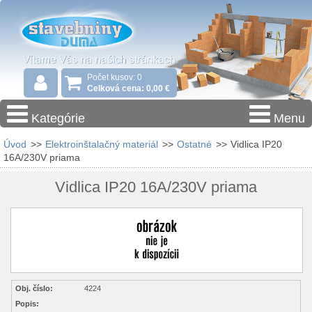
Počet kusov: 0
Celková cena: 0,00 €
Kategórie
Menu
Úvod
>>
Elektroinštalačný materiál
>>
Ostatné
>>
Vidlica IP20
16A/230V priama
Vidlica IP20 16A/230V priama
Obj. číslo:
4224
Popis: