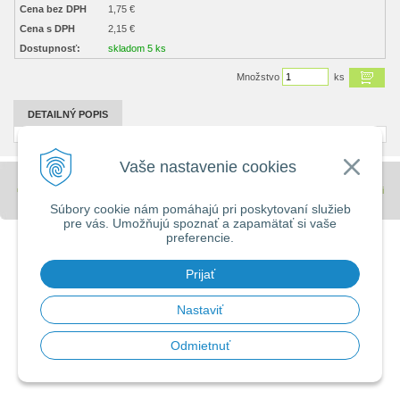
Cena bez DPH
1,75 €
Cena s DPH
2,15 €
Dostupnosť:
skladom 5 ks
Množstvo
ks
DETAILNÝ POPIS
Vaše nastavenie cookies
© 2026 Stavebniny - DUMA •
tvorba eshopu cez UNIobchod
,
webhosting
spoločnosti
WEBYGROUP
Súbory cookie nám pomáhajú pri poskytovaní služieb
pre vás. Umožňujú spoznať a zapamätať si vaše
preferencie.
Prijať
Nastaviť
Odmietnuť