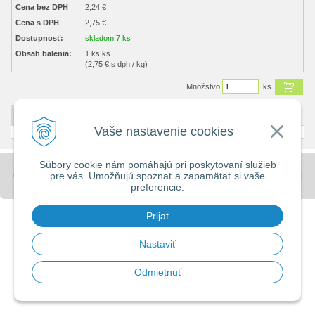
Cena bez DPH
2,24 €
Cena s DPH
2,75 €
Dostupnosť:
skladom 7 ks
Obsah balenia:
1 ks ks
(2,75 € s dph / kg)
Množstvo
ks
DETAILNÝ POPIS
Vaše nastavenie cookies
Súbory cookie nám pomáhajú pri poskytovaní služieb
pre vás. Umožňujú spoznať a zapamätať si vaše
© 2026 Stavebniny - DUMA •
tvorba eshopu cez UNIobchod
,
webhosting
spoločnosti
preferencie.
WEBYGROUP
Prijať
Nastaviť
Odmietnuť