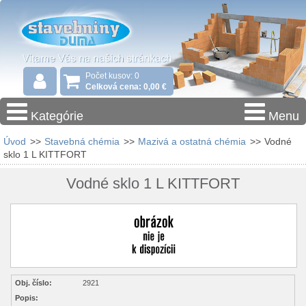
Počet kusov: 0
Celková cena: 0,00 €
Kategórie
Menu
Úvod
>>
Stavebná chémia
>>
Mazivá a ostatná chémia
>>
Vodné
sklo 1 L KITTFORT
Vodné sklo 1 L KITTFORT
Obj. číslo:
2921
Popis: